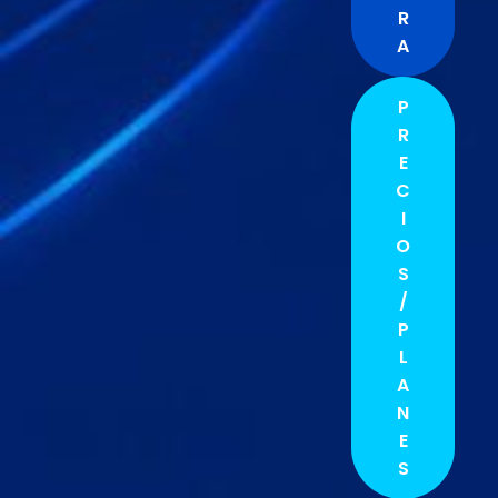
R
A
P
R
E
C
I
O
S
/
P
L
A
N
E
S